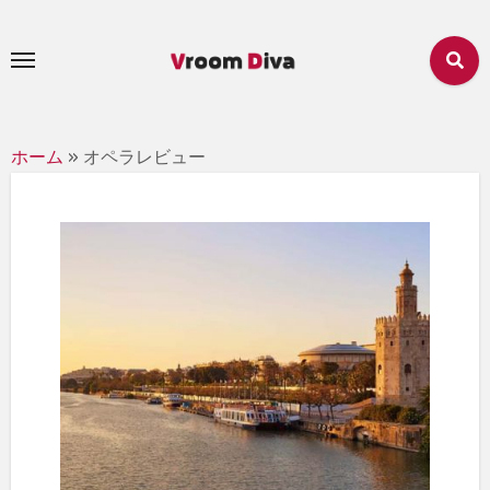
内
容
を
ス
キ
ホーム
»
オペラレビュー
ッ
プ