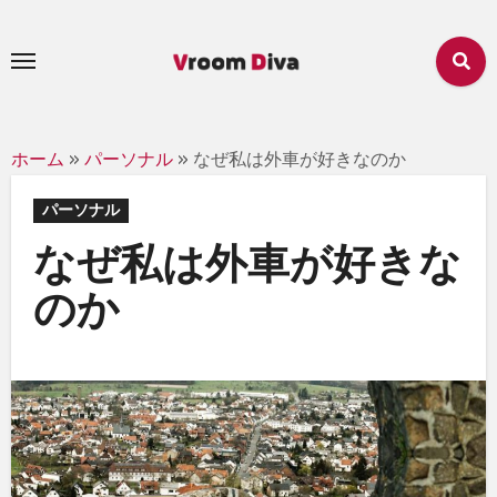
内
容
を
ス
キ
ホーム
»
パーソナル
»
なぜ私は外車が好きなのか
ッ
プ
パーソナル
なぜ私は外車が好きな
のか